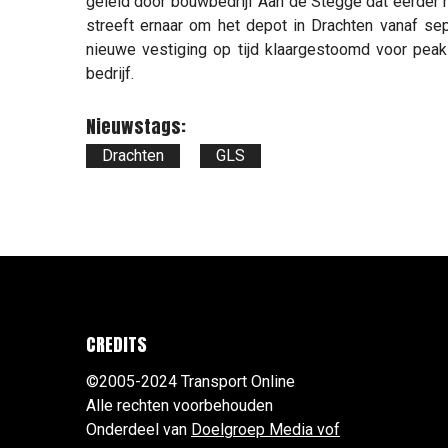
geleid door bouwbedrijf Aan de Stegge dat eerder
streeft ernaar om het depot in Drachten vanaf se
nieuwe vestiging op tijd klaargestoomd voor peak
bedrijf.
Nieuwstags:
Drachten
GLS
CREDITS
©2005-2024 Transport Online
Alle rechten voorbehouden
Onderdeel van
Doelgroep Media vof