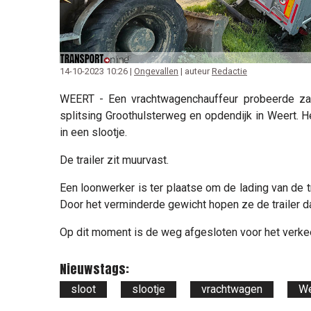
14-10-2023 10:26 |
Ongevallen
| auteur
Redactie
WEERT - Een vrachtwagenchauffeur probeerde za
splitsing Groothulsterweg en opdendijk in Weert. He
in een slootje.
De trailer zit muurvast.
Een loonwerker is ter plaatse om de lading van de t
Door het verminderde gewicht hopen ze de trailer da
Op dit moment is de weg afgesloten voor het verkee
Nieuwstags:
sloot
slootje
vrachtwagen
We