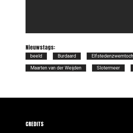
Nieuwstags:
beeld
Burdaard
Elfstedenzwemtoch
Maarten van der Weijden
Slotermeer
CREDITS