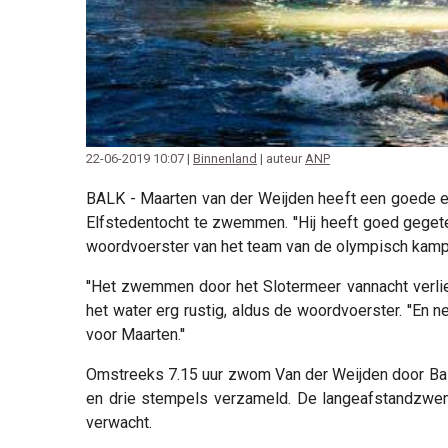
22-06-2019 10:07 |
Binnenland
| auteur
ANP
BALK - Maarten van der Weijden heeft een goede ee
Elfstedentocht te zwemmen. ''Hij heeft goed geget
woordvoerster van het team van de olympisch kampi
''Het zwemmen door het Slotermeer vannacht verlie
het water erg rustig, aldus de woordvoerster. ''En 
voor Maarten.''
Omstreeks 7.15 uur zwom Van der Weijden door Balk
en drie stempels verzameld. De langeafstandzwem
verwacht.