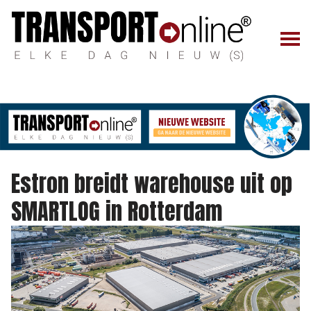
Estron breidt warehouse uit op
SMARTLOG in Rotterdam