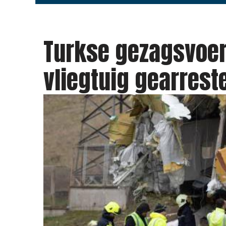
Turkse gezagsvoer
vliegtuig gearrest