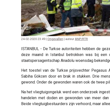
24-02-2020 23:49 |
Ongevallen
| auteur
ANP/RTR
ISTANBUL - De Turkse autoriteiten hebben de gezag
deze maand in Istanbul betrokken was bij een o
staatspersagentschap Anadolu woensdag bekendg
Het toestel van de Turkse prijsvechter Pegasus A
Sabiha Gökcen door en brak in stukken. Drie me
gewond. Onder de gewonden waren ook de twee pil
Na het vliegtuigongeluk werd een onderzoek ingeste
handelen met doden en gewonden van meer dan é
Beide vliegtuigbestuurders zijn verhoord, maar all