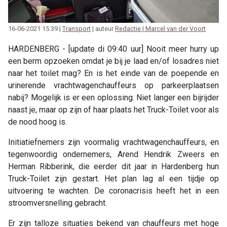
16-06-2021 15:39 |
Transport
| auteur
Redactie | Marcel van der Voort
HARDENBERG - [update di 09:40 uur] Nooit meer hurry up
een berm opzoeken omdat je bij je laad en/of losadres niet
naar het toilet mag? En is het einde van de poepende en
urinerende vrachtwagenchauffeurs op parkeerplaatsen
nabij? Mogelijk is er een oplossing. Niet langer een bijrijder
naast je, maar op zijn of haar plaats het Truck-Toilet voor als
de nood hoog is.
Initiatiefnemers zijn voormalig vrachtwagenchauffeurs, en
tegenwoordig ondernemers, Arend Hendrik Zweers en
Herman Ribberink, die eerder dit jaar in Hardenberg hun
Truck-Toilet zijn gestart. Het plan lag al een tijdje op
uitvoering te wachten. De coronacrisis heeft het in een
stroomversnelling gebracht.
Er zijn talloze situaties bekend van chauffeurs met hoge