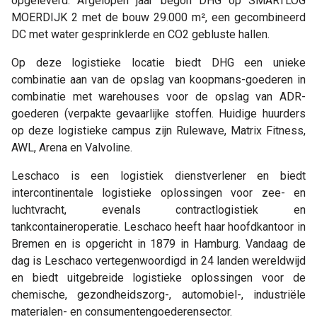
opgeleverd. Afgelopen jaar begon DHG op SMARTLOG
MOERDIJK 2 met de bouw 29.000 m², een gecombineerd
DC met water gesprinklerde en CO2 gebluste hallen.
Op deze logistieke locatie biedt DHG een unieke
combinatie aan van de opslag van koopmans-goederen in
combinatie met warehouses voor de opslag van ADR-
goederen (verpakte gevaarlijke stoffen. Huidige huurders
op deze logistieke campus zijn Rulewave, Matrix Fitness,
AWL, Arena en Valvoline.
Leschaco is een logistiek dienstverlener en biedt
intercontinentale logistieke oplossingen voor zee- en
luchtvracht, evenals contractlogistiek en
tankcontaineroperatie. Leschaco heeft haar hoofdkantoor in
Bremen en is opgericht in 1879 in Hamburg. Vandaag de
dag is Leschaco vertegenwoordigd in 24 landen wereldwijd
en biedt uitgebreide logistieke oplossingen voor de
chemische, gezondheidszorg-, automobiel-, industriële
materialen- en consumentengoederensector.