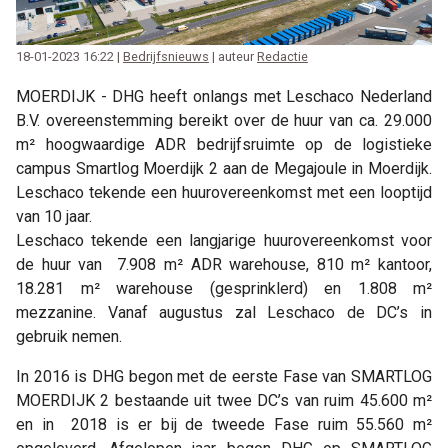
18-01-2023 16:22 |
Bedrijfsnieuws
| auteur
Redactie
MOERDIJK - DHG heeft onlangs met Leschaco Nederland
B.V. overeenstemming bereikt over de huur van ca. 29.000
m² hoogwaardige ADR bedrijfsruimte op de logistieke
campus Smartlog Moerdijk 2 aan de Megajoule in Moerdijk.
Leschaco tekende een huurovereenkomst met een looptijd
van 10 jaar.
Leschaco tekende een langjarige huurovereenkomst voor
de huur van 7.908 m² ADR warehouse, 810 m² kantoor,
18.281 m² warehouse (gesprinklerd) en 1.808 m²
mezzanine. Vanaf augustus zal Leschaco de DC’s in
gebruik nemen.
In 2016 is DHG begon met de eerste Fase van SMARTLOG
MOERDIJK 2 bestaande uit twee DC’s van ruim 45.600 m²
en in 2018 is er bij de tweede Fase ruim 55.560 m²