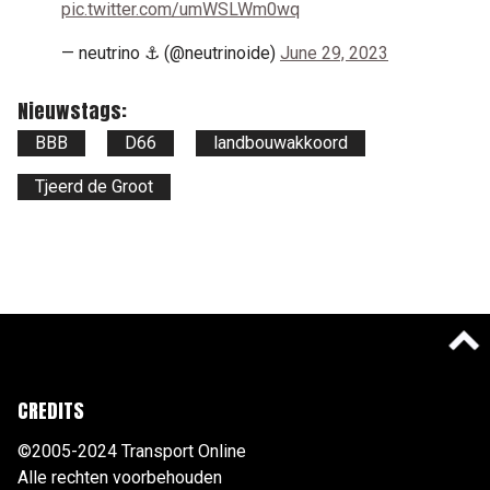
pic.twitter.com/umWSLWm0wq
— neutrino ⚓️ (@neutrinoide)
June 29, 2023
Nieuwstags:
BBB
D66
landbouwakkoord
Tjeerd de Groot
CREDITS
©2005-2024 Transport Online
Alle rechten voorbehouden