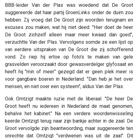
BBB-leider Van der Plas was woedend dat De Groot
suggereerde dat haar partij GroenLinks onder de duim zou
hebben. Zij vroeg dat De Groot zijn woorden terugnam en
excuses zou maken, wat hij niet deed. "Hier doet de heer
De Groot zichzelf alleen maar meer kwaad dan goed",
verzuchtte Van der Plas. Vervolgens somde ze een lijst op
van eerdere uitspraken van De Groot die zij schofferend
vond. Zo riep hij ertoe op foto's te maken van gele
grasvelden veroorzaakt door gewasverdelger glyfosaat en
heeft hij "min of meer" gezegd dat er geen plek meer is
voor gangbare boeren in Nederland. "Dan heb je het over
mensen, en niet over een systeem", aldus Van der Plas.
Ook Omtzigt maakte ruzie met de liberaal. "De heer De
Groot heeft nu iedereen in Nederland de maat genomen,
behalve het kabinet." Na een verdere woordenwisseling
keerde Omtzigt terug naar zijn bankje achter in de zaal. De
Groot vervolgde zijn beantwoording, maar suggereerde ten
onrechte dat Omtzigt "verdwenen was uit de zaal". Dit