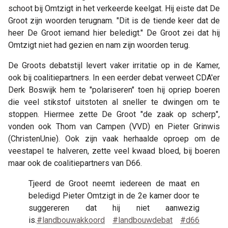
schoot bij Omtzigt in het verkeerde keelgat. Hij eiste dat De
Groot zijn woorden terugnam. "Dit is de tiende keer dat de
heer De Groot iemand hier beledigt." De Groot zei dat hij
Omtzigt niet had gezien en nam zijn woorden terug.
De Groots debatstijl levert vaker irritatie op in de Kamer,
ook bij coalitiepartners. In een eerder debat verweet CDA'er
Derk Boswijk hem te "polariseren" toen hij opriep boeren
die veel stikstof uitstoten al sneller te dwingen om te
stoppen. Hiermee zette De Groot "de zaak op scherp",
vonden ook Thom van Campen (VVD) en Pieter Grinwis
(ChristenUnie). Ook zijn vaak herhaalde oproep om de
veestapel te halveren, zette veel kwaad bloed, bij boeren
maar ook de coalitiepartners van D66.
Tjeerd de Groot neemt iedereen de maat en
beledigd Pieter Omtzigt in de 2e kamer door te
suggereren dat hij niet aanwezig
is.
#landbouwakkoord
#landbouwdebat
#d66