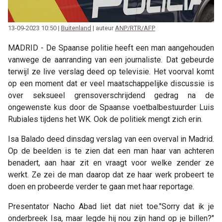
13-09-2023 10:50 |
Buitenland
| auteur
ANP/RTR/AFP
MADRID - De Spaanse politie heeft een man aangehouden
vanwege de aanranding van een journaliste. Dat gebeurde
terwijl ze live verslag deed op televisie. Het voorval komt
op een moment dat er veel maatschappelijke discussie is
over seksueel grensoverschrijdend gedrag na de
ongewenste kus door de Spaanse voetbalbestuurder Luis
Rubiales tijdens het WK. Ook de politiek mengt zich erin.
Isa Balado deed dinsdag verslag van een overval in Madrid.
Op de beelden is te zien dat een man haar van achteren
benadert, aan haar zit en vraagt voor welke zender ze
werkt. Ze zei de man daarop dat ze haar werk probeert te
doen en probeerde verder te gaan met haar reportage.
Presentator Nacho Abad liet dat niet toe."Sorry dat ik je
onderbreek Isa, maar legde hij nou zijn hand op je billen?"