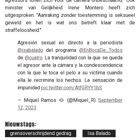
agressors tonen zich voor de camera onbeschaamd." Ook
minister van Gelijkheid Irene Montero heeft zich
uitgesproken. "Aanraking zonder toestemming is seksueel
geweld en het is wat ons betreft klaar met de
straffeloosheid."
Agresión sexual en directo a la periodista
@isabalado
del programa
@EnBocaDe_Todos
de
@cuatro
. La tranquilidad con la que se queda
el agresor ante la cámara y la condescendencia
con la que le toca el pelo a su víctima cuando
ella le recrimina los hechos. La sensación de
impunidad
pic.twitter.com/AtfGRYY1bS
— Miquel Ramos 🥘 (@Miquel_R)
September
12, 2023
Nieuwstags:
grensoverschrijdend gedrag
Isa Balado