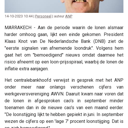
14-10-2023 10:44 |
Personeel
| auteur
ANP
MARRAKECH - Aan de periode waarin de lonen alsmaar
harder omhoog gaan, lijkt een einde gekomen. President
Klaas Knot van De Nederlandsche Bank (DNB) ziet de
"eerste signalen van afnemende loondruk". Volgens hem
gaat het om "bemoedigend" nieuws omdat daarmee het
risico afneemt op een loon-prijsspiraal, waarbij de lonen de
inflatie extra aanjagen.
Het centralebankhoofd verwijst in gesprek met het ANP
onder meer naar onlangs verschenen cijfers van
werkgeversvereniging AWVN. Daaruit kwam naar voren dat
de lonen in afgesproken cao's in september minder
toenamen dan in de nieuwe cao's van een maand eerder.
"De loonstijging lijkt te hebben gepiekt in juni. In september
wezen de cijfers op een 'lage 7' procent loonstijging. Dat is