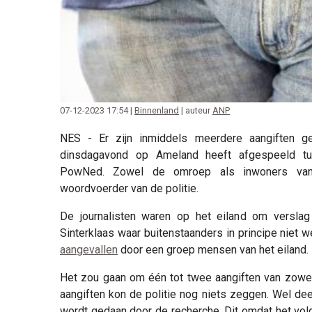
07-12-2023 17:54 |
Binnenland
| auteur
ANP
NES - Er zijn inmiddels meerdere aangiften ge
dinsdagavond op Ameland heeft afgespeeld t
PowNed. Zowel de omroep als inwoners van
woordvoerder van de politie.
De journalisten waren op het eiland om verslag
Sinterklaas waar buitenstaanders in principe niet w
aangevallen
door een groep mensen van het eiland.
Het zou gaan om één tot twee aangiften van zowel
aangiften kon de politie nog niets zeggen. Wel d
wordt gedaan door de recherche. Dit omdat het volg