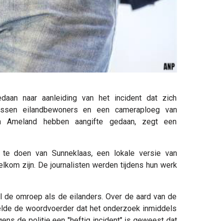
daan naar aanleiding van het incident dat zich
ussen eilandbewoners en een cameraploeg van
 Ameland hebben aangifte gedaan, zegt een
 te doen van Sunneklaas, een lokale versie van
elkom zijn. De journalisten werden tijdens hun werk
 de omroep als de eilanders. Over de aard van de
eelde de woordvoerder dat het onderzoek inmiddels
ens de politie een "heftig incident" is geweest dat