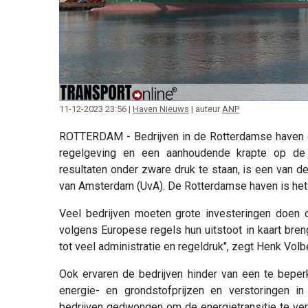
11-12-2023 23:56 |
Haven Nieuws
| auteur
ANP
ROTTERDAM - Bedrijven in de Rotterdamse haven 
regelgeving en een aanhoudende krapte op de
resultaten onder zware druk te staan, is een van d
van Amsterdam (UvA). De Rotterdamse haven is het 
Veel bedrijven moeten grote investeringen doen 
volgens Europese regels hun uitstoot in kaart breng
tot veel administratie en regeldruk", zegt Henk Volb
Ook ervaren de bedrijven hinder van een te bepe
energie- en grondstofprijzen en verstoringen i
bedrijven gedwongen om de energietransitie te ver