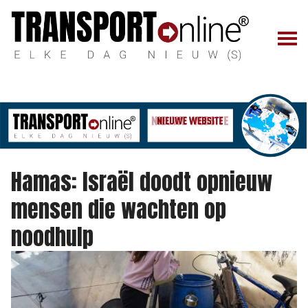
Hamas: Israël doodt opnieuw
mensen die wachten op
noodhulp