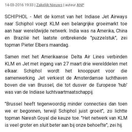
14-03-2016 19:33 |
Zakelijk Nieuws
| auteur
ANP
SCHIPHOL - Met de komst van het Indiase Jet Airways
naar Schiphol voegt KLM een belangrijke groeimarkt toe
aan haar wereldwijde netwerk. India was na Amerika, China
en Brazilië het laatste ontbrekende "puzzelstuk", zei
topman Pieter Elbers maandag.
Samen met het Amerikaanse Delta Air Lines verbinden
KLM en Jet met ingang van 27 maart drie werelddelen met
elkaar. Schiphol wordt het knooppunt voor die
samenwerking. Jet verkiest de Amsterdamse luchthaven
boven die van Brussel, die tot dusver de Europese 'hub'
was van de Indiase luchtvaartmaatschappij.
"Brussel heeft tegenwoordig minder connecties dan toen
we er begonnen, terwijl Schiphol juist groeit", zo lichtte
topman Naresh Goyal die keuze toe. "Het netwerk van KLM
is veel groter en sluit beter aan bij onze behoefte", zei hij.