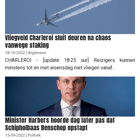
Vliegveld Charleroi sluit deuren na chaos
vanwege staking
18-10-2022 | Algemeen
CHARLEROI - [update 18:25 uur] Reizigers kunnen
minstens tot en met woensdag niet vliegen vanaf...
Minister Harbers hoorde dag later pas dat
Schipholbaas Benschop opstapt
15-09-2022 | Politiek