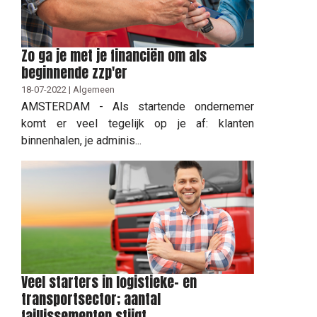
Zo ga je met je financiën om als
beginnende zzp'er
18-07-2022 | Algemeen
AMSTERDAM - Als startende ondernemer
komt er veel tegelijk op je af: klanten
binnenhalen, je adminis...
Veel starters in logistieke- en
transportsector; aantal
faillissementen stijgt