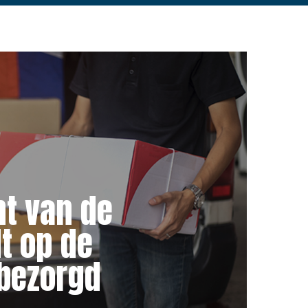
nt van de
t op de
bezorgd