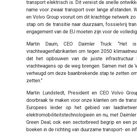
transport elektrisch is. Dit vereist de snelle ontwi
name voor zwaar transport over lange afstanden. 
en Volvo Group vooruit om dit krachtige netwerk zo 
stap om de transitie naar duurzaam, fossielvrij tr
engagement van de EU moeten zijn voor de volledige
Martin Daum, CEO Daimler Truck: “Het i
vrachtwagenfabrikanten om tegen 2050 klimaatneutra
dat het opbouwen van de juiste infrastructuur
vrachtwagens op de weg brengen. Samen met de 
verheugd om deze baanbrekende stap te zetten om e
zetten.”
Martin Lundstedt, President en CEO Volvo Grou
doorbraak te maken voor onze klanten om de transfo
Europees leider op het gebied van laadnetwer
elektromobiliteitstechnologieën en nu, met Daiml
Green Deal, ook een sectorbreed begrip en een p
boeken in de richting van duurzame transport- en in