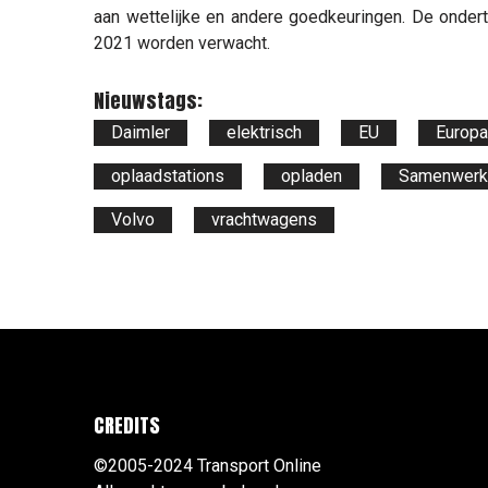
aan wettelijke en andere goedkeuringen. De onde
2021 worden verwacht.
Nieuwstags:
Daimler
elektrisch
EU
Europa
oplaadstations
opladen
Samenwerk
Volvo
vrachtwagens
CREDITS
©2005-2024 Transport Online