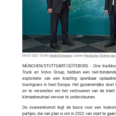
05-07-2021 10:44 |
Bedrijfsnieuws
| auteur
Redactie | Esther van
MÜNCHEN/STUTTGART/GÖTEBORG - Drie truckbou
Truck en Volvo Group, hebben een niet-bindend
exploitatie van een krachtig openbaar oplaadne
touringcars in heel Europa. Het gezamenlijke doel 
en te versnellen om het vertrouwen van de klant
klimaatneutraal vervoer te ondersteunen.
De overeenkomst legt de basis voor een toekomst
partijen, die van plan is om in 2022 van start te gaa