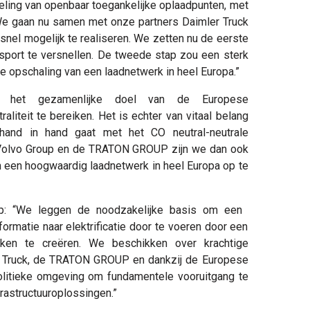
kkeling van openbaar toegankelijke oplaadpunten, met
We gaan nu samen met onze partners Daimler Truck
snel mogelijk te realiseren. We zetten nu de eerste
ansport te versnellen. De tweede stap zou een sterk
 opschaling van een laadnetwerk in heel Europa.”
s het gezamenlijke doel van de Europese
liteit te bereiken. Het is echter van vitaal belang
 hand in hand gaat met het CO neutral-neutrale
Volvo Group en de TRATON GROUP zijn we dan ook
en ​​hoogwaardig laadnetwerk in heel Europa op te
p: “We leggen de noodzakelijke basis om een ​​
rmatie naar elektrificatie door te voeren door een
ken te creëren. We beschikken over krachtige
er Truck, de TRATON GROUP en dankzij de Europese
olitieke omgeving om fundamentele vooruitgang te
frastructuuroplossingen.”