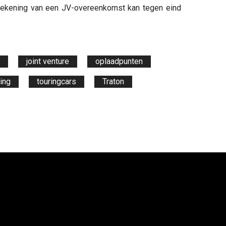
rtekening van een JV-overeenkomst kan tegen eind
joint venture
oplaadpunten
ing
touringcars
Traton