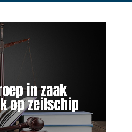
roep in zaak
k op zeilschip