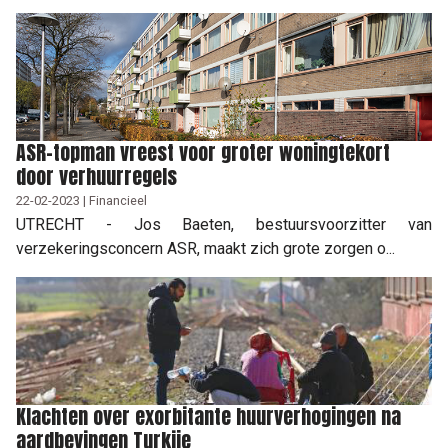
ASR-topman vreest voor groter woningtekort
door verhuurregels
22-02-2023 | Financieel
UTRECHT - Jos Baeten, bestuursvoorzitter van
verzekeringsconcern ASR, maakt zich grote zorgen o...
Klachten over exorbitante huurverhogingen na
aardbevingen Turkije