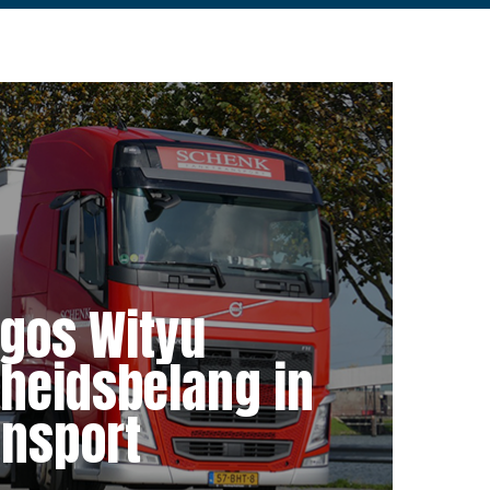
rgos Wityu
heidsbelang in
ansport