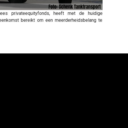
s privateequityfonds, heeft met de huidige
reenkomst bereikt om een meerderheidsbelang te