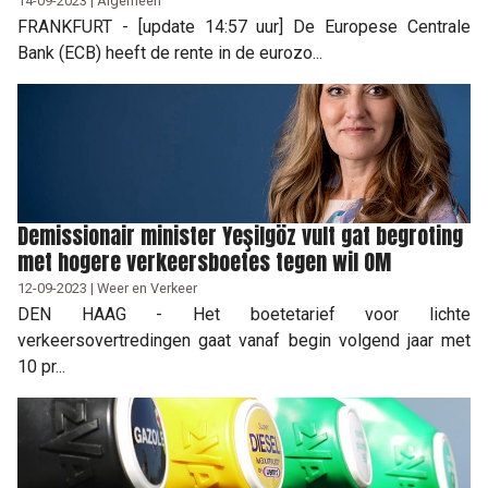
14-09-2023 | Algemeen
FRANKFURT - [update 14:57 uur] De Europese Centrale
Bank (ECB) heeft de rente in de eurozo...
Demissionair minister Yeşilgöz vult gat begroting
met hogere verkeersboetes tegen wil OM
12-09-2023 | Weer en Verkeer
DEN HAAG - Het boetetarief voor lichte
verkeersovertredingen gaat vanaf begin volgend jaar met
10 pr...