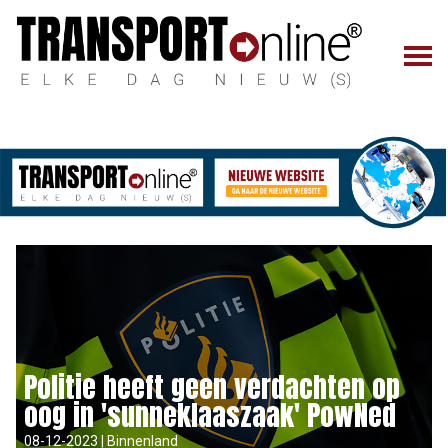
Politie heeft geen verdachten op
oog in 'sunneklaaszaak' PowNed
08-12-2023 | Binnenland