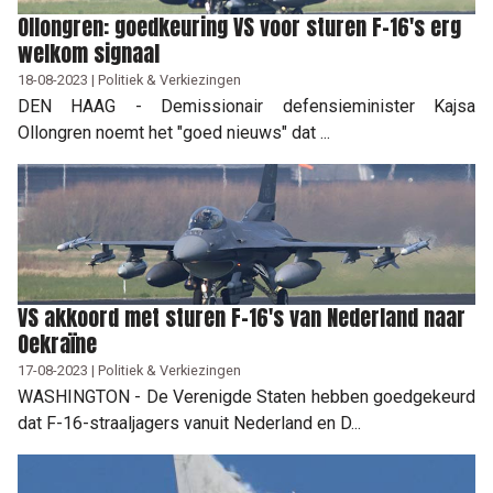
Ollongren: goedkeuring VS voor sturen F-16's erg
welkom signaal
18-08-2023 | Politiek & Verkiezingen
DEN HAAG - Demissionair defensieminister Kajsa
Ollongren noemt het "goed nieuws" dat ...
VS akkoord met sturen F-16's van Nederland naar
Oekraïne
17-08-2023 | Politiek & Verkiezingen
WASHINGTON - De Verenigde Staten hebben goedgekeurd
dat F-16-straaljagers vanuit Nederland en D...