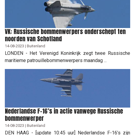
VK: Russische bommenwerpers onderschept ten
noorden van Schotland
14-08-2023 | Buitenland
LONDEN - Het Verenigd Koninkrijk zegt twee Russische
maritieme patrouillebommenwerpers maandag ...
Nederlandse F-16’s in actie vanwege Russische
bommenwerper
14-08-2023 | Buitenland
DEN HAAG - [update 10:45 uur] Nederlandse F-16’s zijn