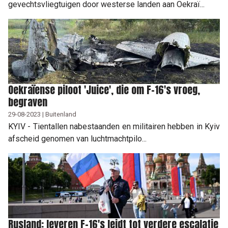
gevechtsvliegtuigen door westerse landen aan Oekraï...
Oekraïense piloot 'Juice', die om F-16's vroeg,
begraven
29-08-2023 | Buitenland
KYIV - Tientallen nabestaanden en militairen hebben in Kyiv
afscheid genomen van luchtmachtpilo...
Rusland: leveren F-16's leidt tot verdere escalatie