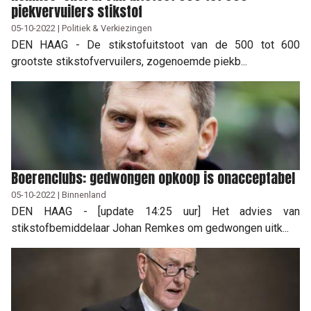
piekvervuilers stikstof
05-10-2022 | Politiek & Verkiezingen
DEN HAAG - De stikstofuitstoot van de 500 tot 600
grootste stikstofvervuilers, zogenoemde piekb...
Boerenclubs: gedwongen opkoop is onacceptabel
05-10-2022 | Binnenland
DEN HAAG - [update 14:25 uur] Het advies van
stikstofbemiddelaar Johan Remkes om gedwongen uitk...