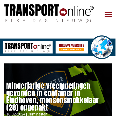
Minderjarige vreemdelingen
gevonden in container in
Eindhoven, mensensmokkelaar
(28) opgepakt
16-02-2024 | Criminaliteit