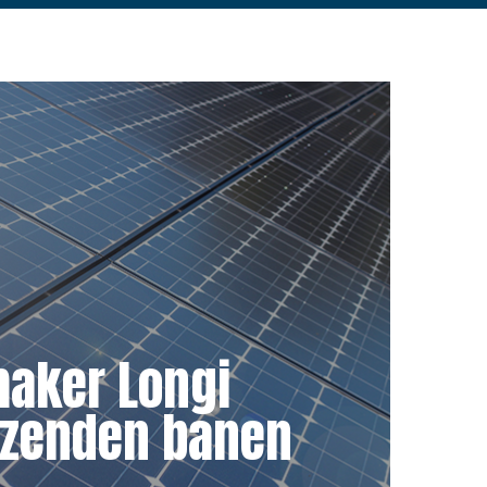
aker Longi
izenden banen